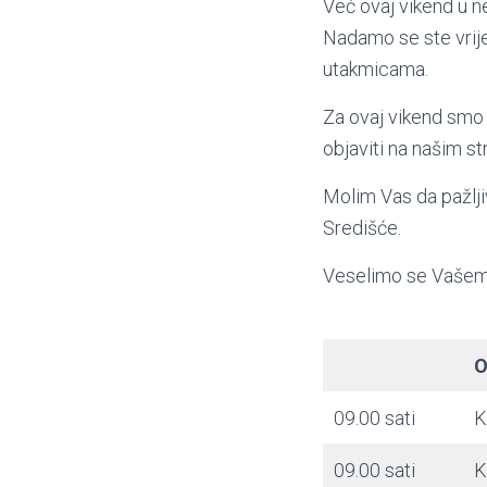
Već ovaj vikend u ne
Nadamo se ste vrijed
utakmicama.
Za ovaj vikend smo 
objaviti na našim s
Molim Vas da pažlji
Središće.
Veselimo se Vašem 
O
09.00 sati
K
09.00 sati
K