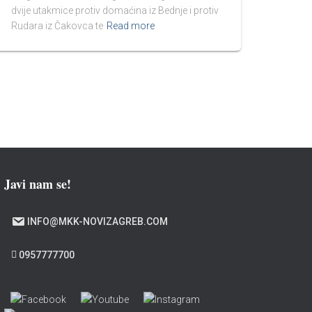
dvije utakmice protiv domaćina iz Bednje i protiv
Rudara iz Čakovca te
Read more
Javi nam se!
INFO@MKK-NOVIZAGREB.COM
0957777700