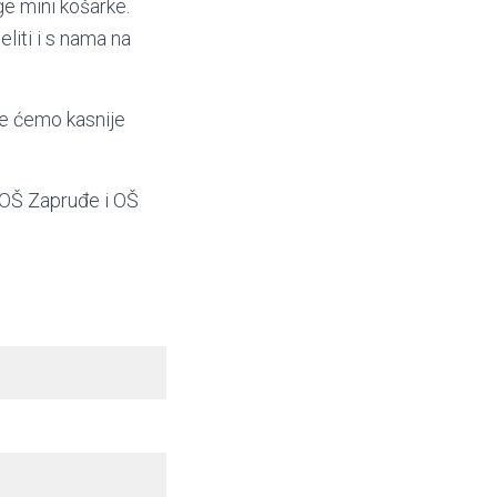
ge mini košarke.
eliti i s nama na
je ćemo kasnije
, OŠ Zapruđe i OŠ