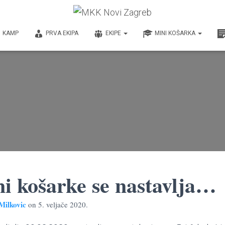
KAMP
PRVA EKIPA
EKIPE
MINI KOŠARKA
i košarke se nastavlja…
Milkovic
on
5. veljače 2020.