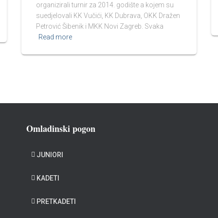
organizirali turnir za 2014. godište a kojem su
suedjelovali KK Vučići, KK Dubrava, OKK Dražen
Petrović Šibenik i MKK Novi Zagreb. Svaka
Read more
Omladinski pogon
JUNIORI
KADETI
PRETKADETI