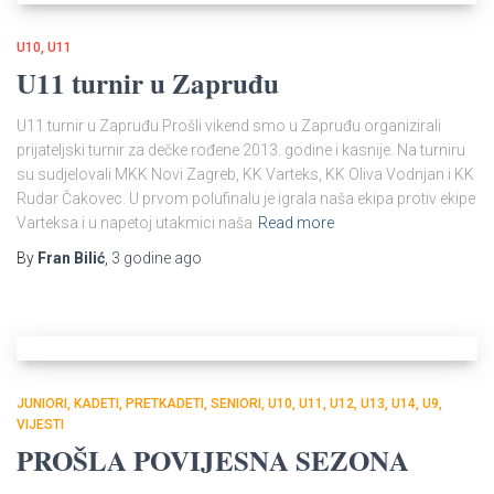
U10
U11
U11 turnir u Zapruđu
U11 turnir u Zapruđu Prošli vikend smo u Zapruđu organizirali
prijateljski turnir za dečke rođene 2013. godine i kasnije. Na turniru
su sudjelovali MKK Novi Zagreb, KK Varteks, KK Oliva Vodnjan i KK
Rudar Čakovec. U prvom polufinalu je igrala naša ekipa protiv ekipe
Varteksa i u napetoj utakmici naša
Read more
By
Fran Bilić
,
3 godine
ago
JUNIORI
KADETI
PRETKADETI
SENIORI
U10
U11
U12
U13
U14
U9
VIJESTI
PROŠLA POVIJESNA SEZONA