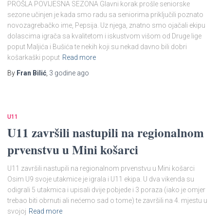
PROŠLA POVIJESNA SEZONA Glavni korak prošle seniorske
sezone učinjen je kada smo radu sa seniorima priključili poznato
novozagrebačko ime, Pepsija. Uz njega, znatno smo ojačali ekipu
dolascima igrača sa kvalitetom i iskustvom višom od Druge lige
poput Maljića i Bušića te nekih koji su nekad davno bili dobri
košarkaški poput
Read more
By
Fran Bilić
,
3 godine
ago
U11
U11 završili nastupili na regionalnom
prvenstvu u Mini košarci
U11 završili nastupili na regionalnom prvenstvu u Mini košarci
Osim U9 svoje utakmice je igrala i U11 ekipa. U dva vikenda su
odigrali 5 utakmica i upisali dvije pobjede i 3 poraza (iako je omjer
trebao biti obrnuti ali nećemo sad o tome) te završili na 4. mjestu u
svojoj
Read more