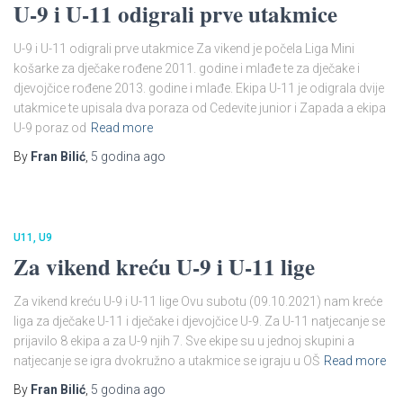
U-9 i U-11 odigrali prve utakmice​
U-9 i U-11 odigrali prve utakmice Za vikend je počela Liga Mini
košarke za dječake rođene 2011. godine i mlađe te za dječake i
djevojčice rođene 2013. godine i mlađe. Ekipa U-11 je odigrala dvije
utakmice te upisala dva poraza od Cedevite junior i Zapada a ekipa
U-9 poraz od
Read more
By
Fran Bilić
,
5 godina
ago
U11
U9
Za vikend kreću U-9 i U-11 lige​
Za vikend kreću U-9 i U-11 lige Ovu subotu (09.10.2021) nam kreće
liga za dječake U-11 i dječake i djevojčice U-9. Za U-11 natjecanje se
prijavilo 8 ekipa a za U-9 njih 7. Sve ekipe su u jednoj skupini a
natjecanje se igra dvokružno a utakmice se igraju u OŠ
Read more
By
Fran Bilić
,
5 godina
ago