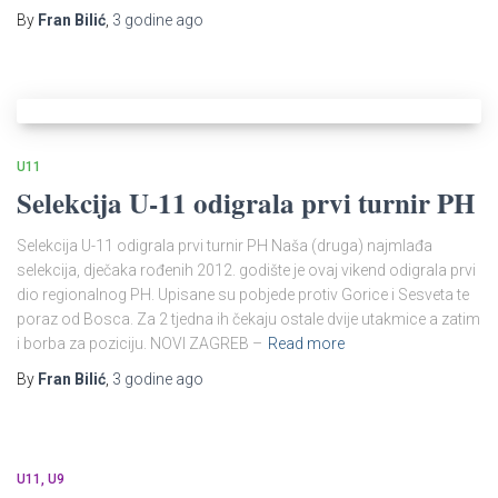
By
Fran Bilić
,
3 godine
ago
U11
Selekcija U-11 odigrala prvi turnir PH​
Selekcija U-11 odigrala prvi turnir PH Naša (druga) najmlađa
selekcija, dječaka rođenih 2012. godište je ovaj vikend odigrala prvi
dio regionalnog PH. Upisane su pobjede protiv Gorice i Sesveta te
poraz od Bosca. Za 2 tjedna ih čekaju ostale dvije utakmice a zatim
i borba za poziciju. NOVI ZAGREB –
Read more
By
Fran Bilić
,
3 godine
ago
U11
U9