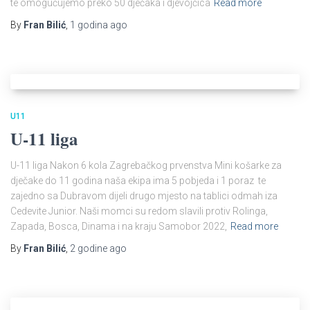
te omogućujemo preko 50 dječaka i djevojčica
Read more
By
Fran Bilić
,
1 godina
ago
U11
U-11 liga
U-11 liga Nakon 6 kola Zagrebačkog prvenstva Mini košarke za
dječake do 11 godina naša ekipa ima 5 pobjeda i 1 poraz te
zajedno sa Dubravom dijeli drugo mjesto na tablici odmah iza
Cedevite Junior. Naši momci su redom slavili protiv Rolinga,
Zapada, Bosca, Dinama i na kraju Samobor 2022,
Read more
By
Fran Bilić
,
2 godine
ago