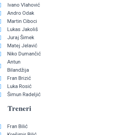
Ivano Vlahović
Andro Odak
Martin Ciboci
Lukas Jakoliš
Juraj Šimek
Matej Jelavić
Niko Dumančić
Antun
Bilandžija
Fran Brizić
Luka Rosić
Šimun Radeljić
Treneri
Fran Bilić
Krešimir Bilić