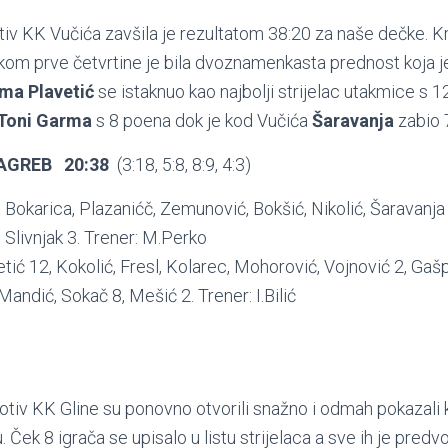
iv KK Vučića zavšila je rezultatom 38:20 za naše dečke. Kr
ekom prve četvrtine je bila dvoznamenkasta prednost koja 
ma Plavetić
se istaknuo kao najbolji strijelac utakmice s 1
Toni Garma
s 8 poena dok je kod Vučića
Šaravanja
zabio 
ZAGREB 20:38
(3:18, 5:8, 8:9, 4:3)
, Bokarica, Plazanićč, Zemunović, Bokšić, Nikolić, Šaravanja
, Slivnjak 3. Trener: M.Perko
tić 12, Kokolić, Fresl, Kolarec, Mohorović, Vojnović 2, Gaš
 Mandić, Sokač 8, Mešić 2. Trener: I.Bilić
tiv KK Gline su ponovno otvorili snažno i odmah pokazali k
Ček 8 igrača se upisalo u listu strijelaca a sve ih je pred