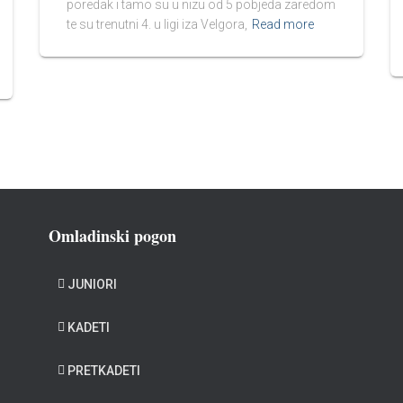
poredak i tamo su u nizu od 5 pobjeda zaredom
te su trenutni 4. u ligi iza Velgora,
Read more
Omladinski pogon
JUNIORI
KADETI
PRETKADETI