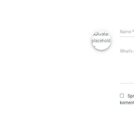
Name
What's 
Spr
koment