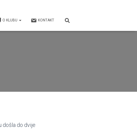
O KLUBU
KONTAKT
u došla do dvije