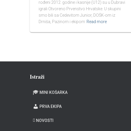
rođeni 2012. godine i kasnije (U12) su u Dubravi
igrali Otvoreno Prvenstvo Hrvatske. U skupini
smo bili sa Cedevitom Junior, DOŠK-om iz
Drniša, Pazinom i ekipom
Read more
Istraži
MINI KOŠARKA
PRVA EKIPA
NOVOSTI