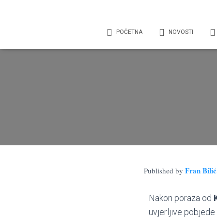
POČETNA
NOVOSTI
Fran Bilić
Published by
Nakon poraza od
uvjerljive pobjed