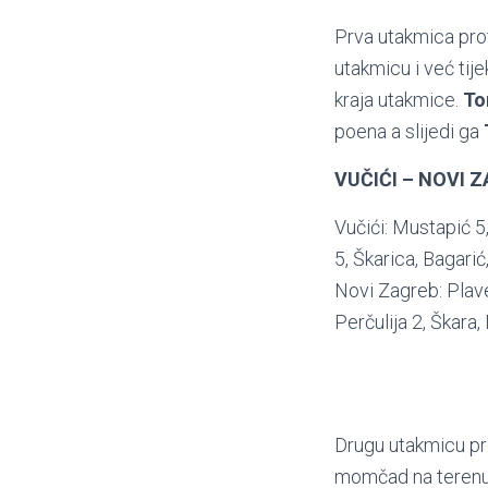
Prva utakmica prot
utakmicu i već tij
kraja utakmice.
To
poena a slijedi ga
VUČIĆI – NOVI 
Vučići: Mustapić 5
5, Škarica, Bagarić
Novi Zagreb: Plave
Perčulija 2, Škara,
Drugu utakmicu pro
momčad na terenu. 