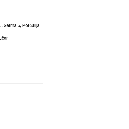
5, Garma 6, Perčulija
bučar