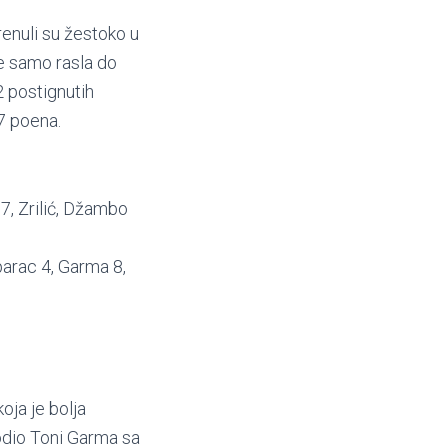
enuli su žestoko u
je samo rasla do
2 postignutih
7 poena.
 7, Zrilić, Džambo
parac 4, Garma 8,
oja je bolja
vodio Toni Garma sa