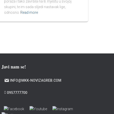
poraza i tako završila na 8. mjestu u svojoj
skupini, te im sada slijedi nastavak lige,
odnosno
Read more
Javi nam se!
INFO@MKK-NOVIZAGREB.COM
0957777700