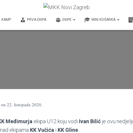
KAMP
PRVA EKIPA
EKIPE
MINI KOŠARKA
on
22. listopada 2020.
KK Međimurja
ekipa U12 koju vodi
Ivan Bilić
je ovu nedjelj
e nad ekipama
KK Vučića
i
KK Gline
.