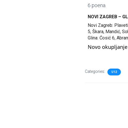
6 poena.
NOVI ZAGREB – GL
Novi Zagreb: Plaveti
5, Škara, Mandić, Sok
Glina: Ćosić 6, Abram
Novo okupljanje
Categories:
U12