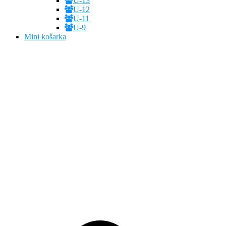
U-13
U-12
U-11
U-9
Mini košarka