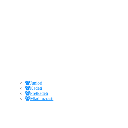
Juniori
Kadeti
Pretkadeti
Mlađi uzrasti