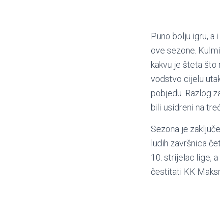
Puno bolju igru, a 
ove sezone. Kulmi
kakvu je šteta što
vodstvo cijelu uta
pobjedu. Razlog za
bili usidreni na tr
Sezona je zaključe
ludih završnica če
10. strijelac lige,
čestitati KK Maksm