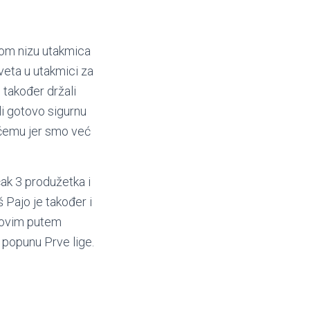
šnom nizu utakmica
veta u utakmici za
 također držali
li gotovo sigurnu
ičemu jer smo već
čak 3 produžetka i
 Pajo je također i
mo ovim putem
 popunu Prve lige.