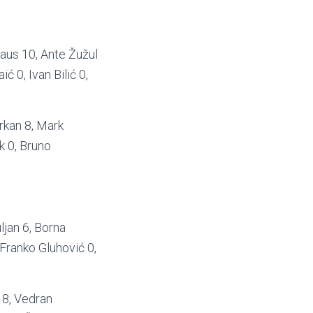
naus 10, Ante Žužul
ć 0, Ivan Bilić 0,
rkan 8, Mark
k 0, Bruno
ljan 6, Borna
 Franko Gluhović 0,
a 8, Vedran