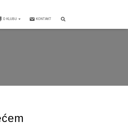
O KLUBU
KONTAKT
rećem