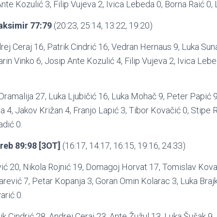
nte Kozulić 3, Filip Vujeva 2, Ivica Lebeda 0, Borna Raić 0,
aksimir 77:79
(20:23, 25:14, 13:22, 19:20)
rej Ceraj 16, Patrik Cindrić 16, Vedran Hernaus 9, Luka Suna
rin Vinko 6, Josip Ante Kozulić 4, Filip Vujeva 2, Ivica Lebe
Dramalija 27, Luka Ljubičić 16, Luka Mohač 9, Peter Papić 
ca 4, Jakov Križan 4, Franjo Lapić 3, Tibor Kovačić 0, Stipe
adić 0.
reb
89:98 [3OT]
(16:17, 14:17, 16:15, 19:16, 24:33)
vić 20, Nikola Rojnić 19, Domagoj Horvat 17, Tomislav Kov
arević 7, Petar Kopanja 3, Goran Omin Kolarac 3, Luka Braj
arić 0.
rik Cindrić 28, Andrej Ceraj 23, Ante Žužul 13, Luka Šušak 9, 