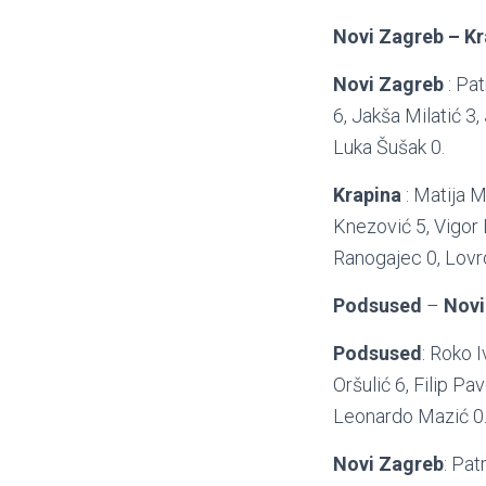
Novi Zagreb – Kr
Novi Zagreb
: Pat
6, Jakša Milatić 3,
Luka Šušak 0.
Krapina
: Matija M
Knezović 5, Vigor 
Ranogajec 0, Lovr
Podsused
–
Novi
Podsused
: Roko I
Oršulić 6, Filip Pa
Leonardo Mazić 0
Novi Zagreb
: Pat