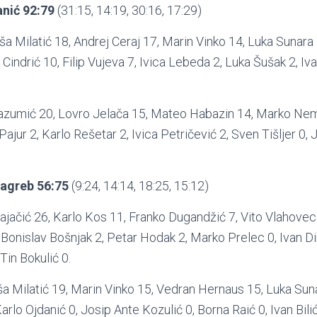
anić 92:79
(31:15, 14:19, 30:16, 17:29)
ša Milatić 18, Andrej Ceraj 17, Marin Vinko 14, Luka Sunara
Cindrić 10, Filip Vujeva 7, Ivica Lebeda 2, Luka Šušak 2, Iva
 Razumić 20, Lovro Jelača 15, Mateo Habazin 14, Marko Ne
ajur 2, Karlo Rešetar 2, Ivica Petričević 2, Sven Tišljer 0,
Zagreb
56:75
(9:24, 14:14, 18:25, 15:12)
rajačić 26, Karlo Kos 11, Franko Dugandžić 7, Vito Vlahovec
, Bonislav Bošnjak 2, Petar Hodak 2, Marko Prelec 0, Ivan D
Tin Bokulić 0.
ša Milatić 19, Marin Vinko 15, Vedran Hernaus 15, Luka Sun
Karlo Ojdanić 0, Josip Ante Kozulić 0, Borna Raić 0, Ivan Bilić