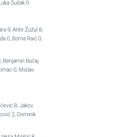
 Luka Šušak 0.
ra 9, Ante Žužul 8,
da 0, Borna Raić 0,
9, Benjamin Bučaj
 Rimac 0, Mislav
ačević 8, Jakov
ković 2, Dominik
Jakša Milatić 8,