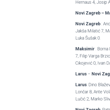
Hernaus 4, Josip A
Novi Zagreb – M
Novi Zagreb
: And
Jakša Milatić 7, Ma
Luka Šušak 0.
Maksimir
: Borna 
7, Filip Varga Brzi
Cikojević 0, Ivan D
Larus
–
Novi Zag
Larus
: Dino Blaže
Lončar 8, Ante Vol
Lučić 2, Marko Sliv
Novi Zagreb
: Pat