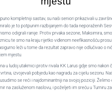
mjestu
i puno kompletniji sastav, su naši seniori prikazivali u zavr
niralo je to potpunim razbijanjem do tada neporaženih Ses
 nismo odigrali ranije. Protiv prvaka sezone, Maksimira, smo
kmicu te smo na kraju rijetko viđenom neefikasnošću prosu
sigurno leži u tome da rezultat zapravo nije odlučivao o n
ećem mjestu.
na u ludoj utakmici protiv rivala KK Larus gdje smo nakon 
tvrtina, izvojevali pobjedu kao nagradu za cijelu sezonu. Naš
 a usudimo se reći i najdominantniji na svojoj poziciji. Želi
ir na zasluženom naslovu, i poželjeti im sreću u Turniru za