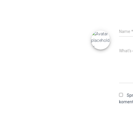
Name
What's 
Spr
koment