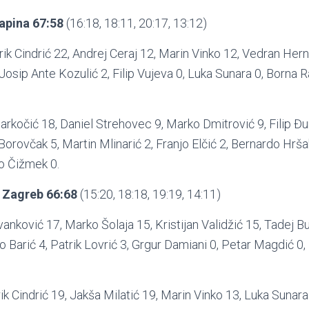
apina 67:58
(16:18, 18:11, 20:17, 13:12)
rik Cindrić 22, Andrej Ceraj 12, Marin Vinko 12, Vedran Her
 Josip Ante Kozulić 2, Filip Vujeva 0, Luka Sunara 0, Borna Rai
arkočić 18, Daniel Strehovec 9, Marko Dmitrović 9, Filip Đu
Borovčak 5, Martin Mlinarić 2, Franjo Elčić 2, Bernardo Hrša
o Čižmek 0.
 Zagreb
66:68
(15:20, 18:18, 19:19, 14:11)
vanković 17, Marko Šolaja 15, Kristijan Validžić 15, Tadej Bu
vo Barić 4, Patrik Lovrić 3, Grgur Damiani 0, Petar Magdić 0,
.
rik Cindrić 19, Jakša Milatić 19, Marin Vinko 13, Luka Sunar