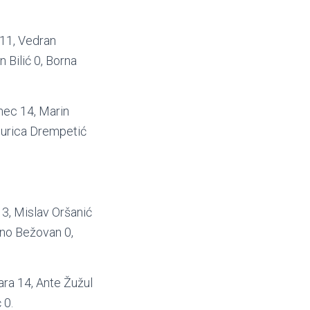
 11, Vedran
n Bilić 0, Borna
mec 14, Marin
 Jurica Drempetić
 3, Mislav Oršanić
ino Bežovan 0,
ara 14, Ante Žužul
 0.