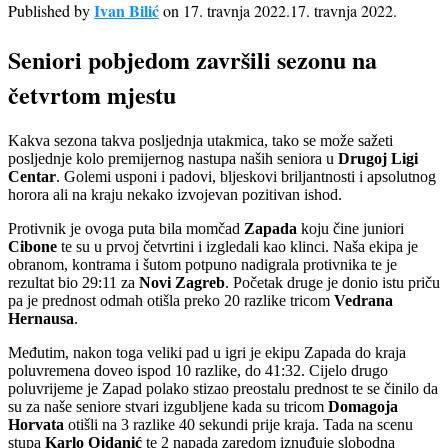
Ivan Bilić
Published by
on
17. travnja 2022.
17. travnja 2022.
Seniori pobjedom završili sezonu na
četvrtom mjestu
Kakva sezona takva posljednja utakmica, tako se može sažeti
posljednje kolo premijernog nastupa naših seniora u
Drugoj Ligi
Centar
. Golemi usponi i padovi, bljeskovi briljantnosti i apsolutnog
horora ali na kraju nekako izvojevan pozitivan ishod.
Protivnik je ovoga puta bila momčad
Zapada
koju čine juniori
Cibone
te su u prvoj četvrtini i izgledali kao klinci. Naša ekipa je
obranom, kontrama i šutom potpuno nadigrala protivnika te je
rezultat bio 29:11 za
Novi Zagreb
. Početak druge je donio istu priču
pa je prednost odmah otišla preko 20 razlike tricom
Vedrana
Hernausa
.
Međutim, nakon toga veliki pad u igri je ekipu Zapada do kraja
poluvremena doveo ispod 10 razlike, do 41:32. Cijelo drugo
poluvrijeme je Zapad polako stizao preostalu prednost te se činilo da
su za naše seniore stvari izgubljene kada su tricom
Domagoja
Horvata
otišli na 3 razlike 40 sekundi prije kraja. Tada na scenu
stupa
Karlo Ojdanić
te 2 napada zaredom iznuđuje slobodna