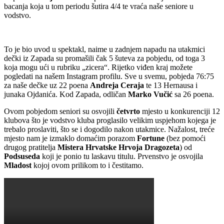
bacanja koja u tom periodu šutira 4/4 te vraća naše seniore u
vodstvo.
To je bio uvod u spektakl, naime u zadnjem napadu na utakmici
dečki iz Zapada su promašili čak 5 šuteva za pobjedu, od toga 3
koja mogu ući u rubriku „zicera“. Rijetko viđen kraj možete
pogledati na našem Instagram profilu. Sve u svemu, pobjeda 76:75
za naše dečke uz 22 poena
Andreja Ceraja
te 13 Hernausa i
junaka Ojdanića. Kod Zapada, odličan
Marko Vučić
sa 26 poena.
Ovom pobjedom seniori su osvojili
četvrto
mjesto u konkurenciji 12
klubova što je vodstvo kluba proglasilo velikim uspjehom kojega je
trebalo proslaviti, što se i dogodilo nakon utakmice. Nažalost, treće
mjesto nam je izmaklo domaćim porazom
Fortune
(bez pomoći
drugog pratitelja
Mistera Hrvatske Hrvoja Dragozeta
) od
Podsuseda
koji je ponio tu laskavu titulu. Prvenstvo je osvojila
Mladost
kojoj ovom prilikom to i čestitamo.