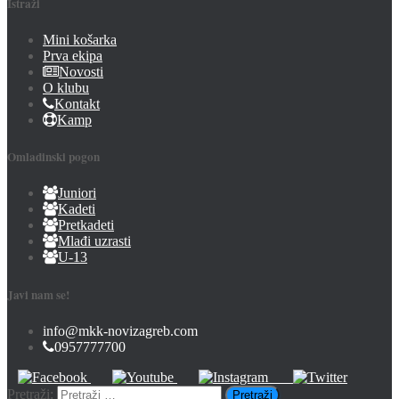
Istraži
Mini košarka
Prva ekipa
Novosti
O klubu
Kontakt
Kamp
Omladinski pogon
Juniori
Kadeti
Pretkadeti
Mlađi uzrasti
U-13
Javi nam se!
info@mkk-novizagreb.com
0957777700
Pretraži: