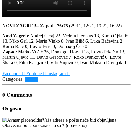
NOVI ZAGREB– Zapad 76:75
(29:11, 12:21, 19:21, 16:22)
Novi Zagreb
:
Andrej Ceraj 22, Vedran Hernaus 13, Karlo Ojdanić
13, Niko Gril 12, Marin Vinko 8, Ivan Bilić 6, Luka Bačevina 2,
Borna Raić 0, Lovro Ivšić 0, Domagoj Čep 0.
Zapad
:
Marko Vučić 26, Domagoj Horvat 18, Lovro Prkačin 13,
Martin Ujević 11, David Grabovac 7, Roko Ivanković 0, Lovre
Škara 0, Filip Kalajžić 0, Vito Vujović 0, Ivan Maksim Duvnjak 0.
Facebook
Youtube
Instagram
Categories:
Seniori
0 Comments
Odgovori
Vaša adresa e-pošte neće biti objavljena.
Obavezna polja su označena sa
* (obavezno)