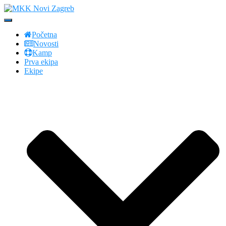
Toggle
Navigation
Početna
Novosti
Kamp
Prva ekipa
Ekipe