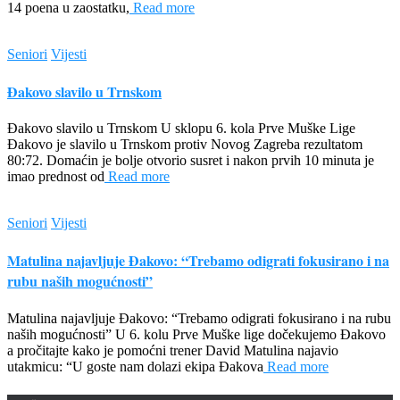
14 poena u zaostatku,
Read more
Seniori
Vijesti
Đakovo slavilo u Trnskom
Đakovo slavilo u Trnskom U sklopu 6. kola Prve Muške Lige
Đakovo je slavilo u Trnskom protiv Novog Zagreba rezultatom
80:72. Domaćin je bolje otvorio susret i nakon prvih 10 minuta je
imao prednost od
Read more
Seniori
Vijesti
Matulina najavljuje Đakovo: “Trebamo odigrati fokusirano i na
rubu naših mogućnosti”​
Matulina najavljuje Đakovo: “Trebamo odigrati fokusirano i na rubu
naših mogućnosti” U 6. kolu Prve Muške lige dočekujemo Đakovo
a pročitajte kako je pomoćni trener David Matulina najavio
utakmicu: “U goste nam dolazi ekipa Đakova
Read more