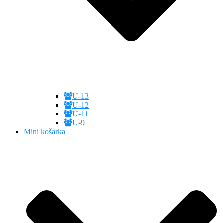
U-13
U-12
U-11
U-9
Mini košarka