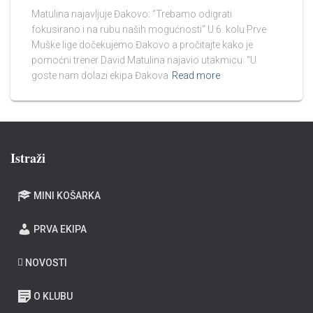
Matulina najavljuje Đakovo: “Trebamo odigrati
fokusirano i na rubu naših mogućnosti” U 6. kolu Prve
Muške lige dočekujemo Đakovo a pročitajte kako je
pomoćni trener David Matulina najavio utakmicu: “U
goste nam dolazi ekipa Đakova
Read more
Istraži
MINI KOŠARKA
PRVA EKIPA
NOVOSTI
O KLUBU