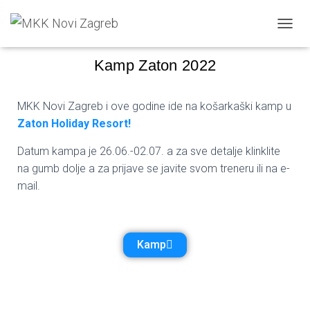
Fran Bilić
Published by
on
1. travnja 2022.
TOGGL
Kamp Zaton 2022
MKK Novi Zagreb i ove godine ide na košarkaški kamp u
Zaton Holiday Resort!
Datum kampa je 26.06.-02.07. a za sve detalje klinklite
na gumb dolje a za prijave se javite svom treneru ili na e-
mail.
Kamp