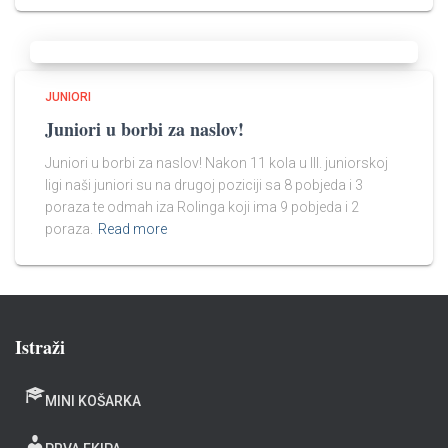
JUNIORI
Juniori u borbi za naslov!​
Juniori u borbi za naslov! Nakon 11 kola u III. juniorskoj
ligi naši juniori su na drugoj poziciji sa 8 pobjeda i 3
poraza te odmah iza Rolinga koji ima 9 pobjeda i 2
poraza.
Read more
Istraži
MINI KOŠARKA