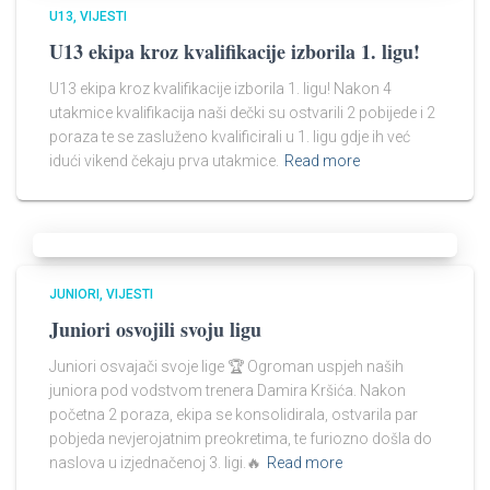
U13
VIJESTI
U13 ekipa kroz kvalifikacije izborila 1. ligu!​
U13 ekipa kroz kvalifikacije izborila 1. ligu! Nakon 4
utakmice kvalifikacija naši dečki su ostvarili 2 pobijede i 2
poraza te se zasluženo kvalificirali u 1. ligu gdje ih već
idući vikend čekaju prva utakmice.
Read more
JUNIORI
VIJESTI
Juniori osvojili svoju ligu
Juniori osvajači svoje lige 🏆 Ogroman uspjeh naših
juniora pod vodstvom trenera Damira Kršića. Nakon
početna 2 poraza, ekipa se konsolidirala, ostvarila par
pobjeda nevjerojatnim preokretima, te furiozno došla do
naslova u izjednačenoj 3. ligi.🔥
Read more