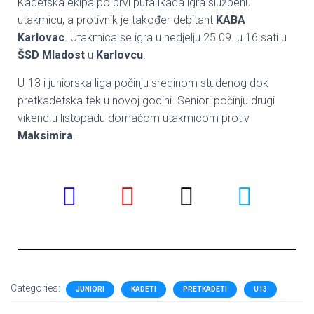
Kadetska ekipa po prvi puta ikada igra službenu
utakmicu, a protivnik je također debitant
KABA
Karlovac
. Utakmica se igra u nedjelju 25.09. u 16 sati u
ŠSD Mladost
u
Karlovcu
.
U-13 i juniorska liga počinju sredinom studenog dok
pretkadetska tek u novoj godini. Seniori počinju drugi
vikend u listopadu domaćom utakmicom protiv
Maksimira
.
Categories:
JUNIORI
KADETI
PRETKADETI
U13