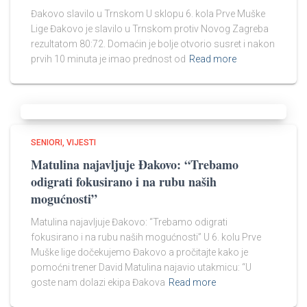
Đakovo slavilo u Trnskom U sklopu 6. kola Prve Muške
Lige Đakovo je slavilo u Trnskom protiv Novog Zagreba
rezultatom 80:72. Domaćin je bolje otvorio susret i nakon
prvih 10 minuta je imao prednost od
Read more
SENIORI
VIJESTI
Matulina najavljuje Đakovo: “Trebamo
odigrati fokusirano i na rubu naših
mogućnosti”​
Matulina najavljuje Đakovo: “Trebamo odigrati
fokusirano i na rubu naših mogućnosti” U 6. kolu Prve
Muške lige dočekujemo Đakovo a pročitajte kako je
pomoćni trener David Matulina najavio utakmicu: “U
goste nam dolazi ekipa Đakova
Read more