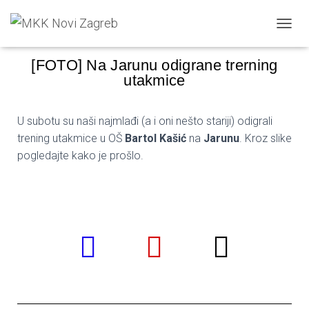
Fran Bilić
Published by
on
30. studenoga 2021.
TOGGL
[FOTO] Na Jarunu odigrane trerning
utakmice
U subotu su naši najmlađi (a i oni nešto stariji) odigrali
trening utakmice u OŠ
Bartol Kašić
na
Jarunu
. Kroz slike
pogledajte kako je prošlo.